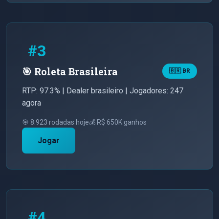
#3
🎯 Roleta Brasileira
🇧🇷 BR
RTP: 97.3% | Dealer brasileiro | Jogadores: 247
agora
🎯 8.923 rodadas hoje
💰 R$ 650K ganhos
Jogar
#4