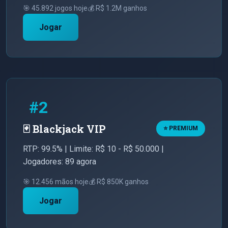
🎯 45.892 jogos hoje
💰 R$ 1.2M ganhos
Jogar
#2
🃏 Blackjack VIP
⭐ PREMIUM
RTP: 99.5% | Limite: R$ 10 - R$ 50.000 |
Jogadores: 89 agora
🎯 12.456 mãos hoje
💰 R$ 850K ganhos
Jogar