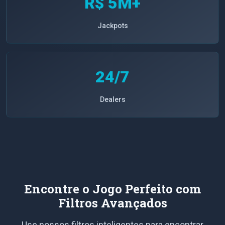
R$ 5M+
Jackpots
24/7
Dealers
Encontre o Jogo Perfeito com
Filtros Avançados
Use nossos filtros inteligentes para encontrar