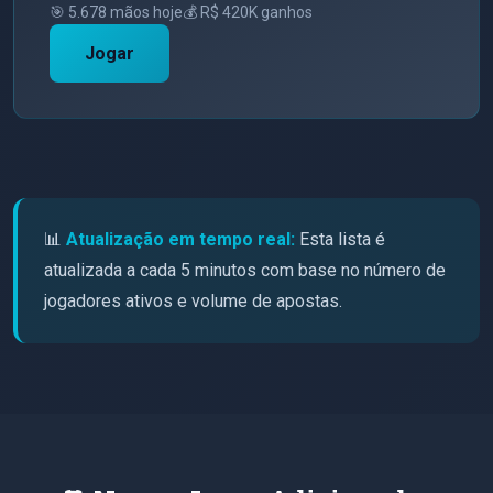
🎯 5.678 mãos hoje
💰 R$ 420K ganhos
Jogar
📊
Atualização em tempo real:
Esta lista é
atualizada a cada 5 minutos com base no número de
jogadores ativos e volume de apostas.