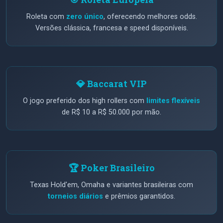
Roleta com
zero único
, oferecendo melhores odds.
Versões clássica, francesa e speed disponíveis.
💎 Baccarat VIP
O jogo preferido dos high rollers com
limites flexíveis
de R$ 10 a R$ 50.000 por mão.
🏆 Poker Brasileiro
Texas Hold'em, Omaha e variantes brasileiras com
torneios diários
e prêmios garantidos.