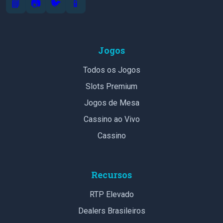
📘
📷
🐦
📱
Jogos
Todos os Jogos
Slots Premium
Jogos de Mesa
Cassino ao Vivo
Cassino
Recursos
RTP Elevado
Dealers Brasileiros