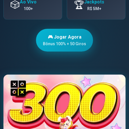
Ao Vivo
Jackpots
🎲
🏆
100+
R$ 5M+
🎮 Jogar Agora
Bônus 100% + 50 Giros